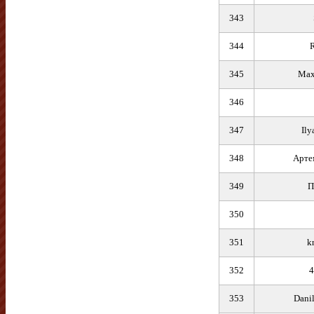
343
344
345
Max
346
347
Ily
348
Арте
349
П
350
351
k
352
4
353
Dani