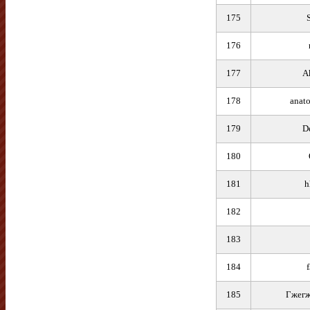
175
176
177
A
178
anat
179
D
180
181
h
182
183
184
185
Гжегж