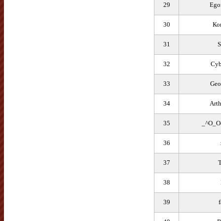
29
Ego
30
Ко
31
S
32
Cyb
33
Geo
34
Art
35
_^O_O
36
37
38
39
f