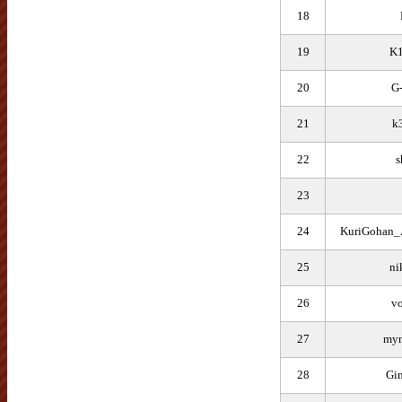
18
19
K
20
G
21
k
22
s
23
24
KuriGohan
25
ni
26
v
27
myn
28
Gi