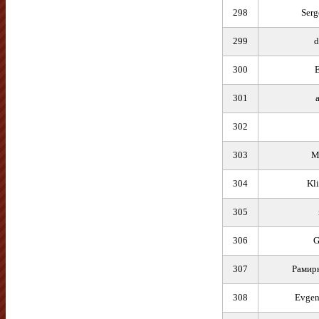
298
Serg
299
d
300
E
301
302
303
M
304
Kl
305
306
G
307
Рамирк
308
Evgen