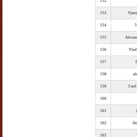
152
153
Vjats
154
5
155
Alexan
156
Vlad
157
158
al
159
Глеб
160
161
162
Ля
163