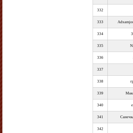
332
333
Adxamjon
334
3
335
N
336
337
338
г
339
Мак
340
341
Санечк
342