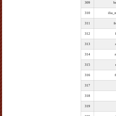
309
b
310
ilia_
311
f
312
313
314
315
316
317
318
319