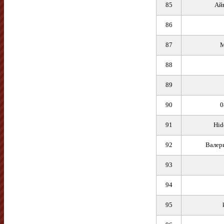
85
Айв
86
87
M
88
89
90
0
91
Hid
92
Валер
93
94
95