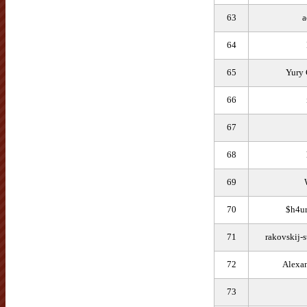
63
a
64
65
Yury
66
67
68
69
70
$h4u
71
rakovskij-s
72
Alexa
73