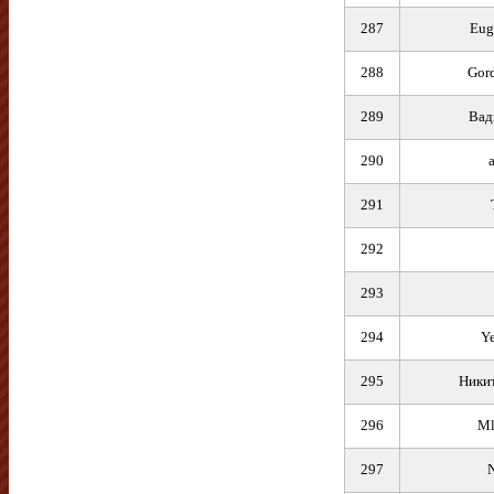
287
Eug
288
Gor
289
Вад
290
291
292
293
294
Y
295
Никит
296
Ml
297