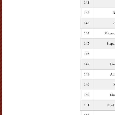
141
142
N
143
7
144
Михаил
145
Stepa
146
147
Dan
148
AL
149
150
Dia
151
Noel