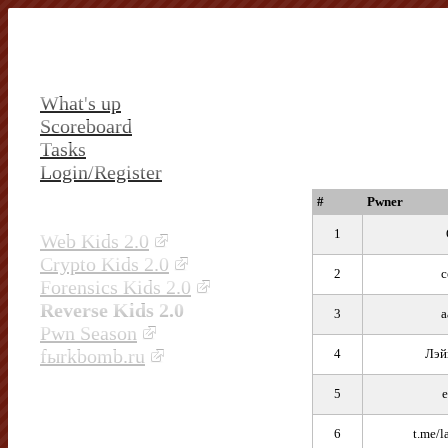
What's up
Scoreboard
Tasks
Login/Register
#
Pwner
1
Web Kids 2.0
Crypto Kids 2.0
2
c
Forensics Kids 2.0
Reverse Kids 2.0
3
a
Pwn Season
fыrkbomb.ru
4
Лэй
5
e
6
t.me/