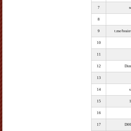
7
s
8
9
t.me/brai
10
11
12
Di
13
14
s
15
1
16
17
D0