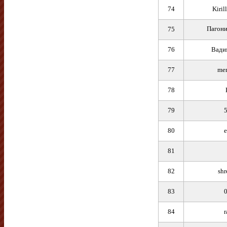
74
Kiril
Пагони
75
76
Вади
77
mem
78
79
80
e
81
82
sh
83
0
84