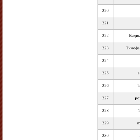
220
221
222
Вадим
223
Тимофе
224
225
e
226
Ⲓ
227
po
228
1
229
m
230