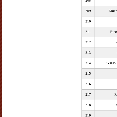
208
209
Миха
210
211
Викт
212
213
214
Cr3EP
215
216
217
R
218
219