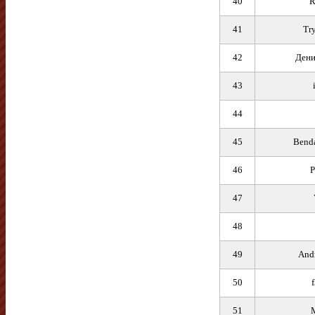
40
R
41
Tr
42
Дени
43
44
45
Benda
46
P
47
48
49
And
50
51