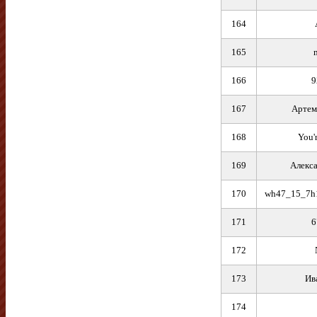
164
165
166
9
167
Артем
168
You'
169
Алекс
170
wh47_15_7h
171
6
172
173
Ив
174