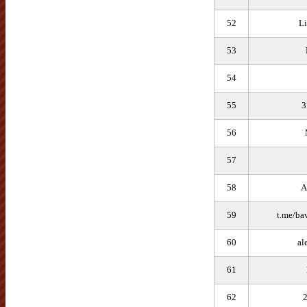
52
L
53
54
55
3
56
57
58
А
59
t.me/ba
60
al
61
62
2